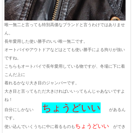
唯一無二と言っても特別高価なブランドと言うわけではありませ
ん。
長年愛用した使い勝手のいい唯一無二です。
オートバイやアウトドアなどはとても使い勝手による拘りが強い
ですね。
こちらもオートバイで長年愛用している物ですが、冬場に下に着
こんだ上に
着れるかなり大き目のジャンパーです。
大き目と言ってもただ大きければいいってもんじゃあないですよ
ね！
ちょうどいい
自分にしかない
があるん
です。
ちょうどいい
使い込んでいくうちに中に着るものも
ができ