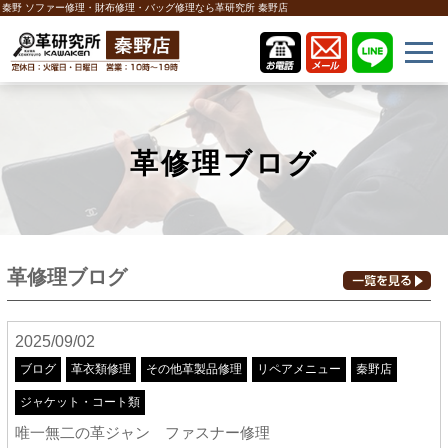
秦野 ソファー修理・財布修理・バッグ修理なら革研究所 秦野店
革修理ブログ
革修理ブログ
2025/09/02
ブログ
革衣類修理
その他革製品修理
リペアメニュー
秦野店
ジャケット・コート類
唯一無二の革ジャン ファスナー修理