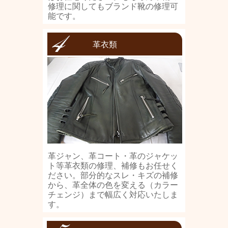
修理に関してもブランド靴の修理可
能です。
革衣類
革ジャン、革コート・革のジャケッ
ト等革衣類の修理、補修もお任せく
ださい。部分的なスレ・キズの補修
から、革全体の色を変える（カラー
チェンジ）まで幅広く対応いたしま
す。