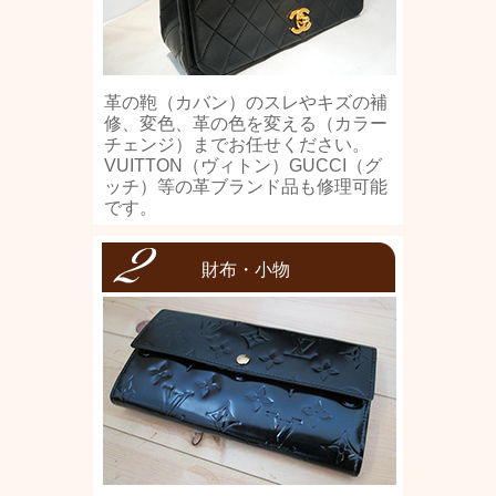
革の鞄（カバン）のスレやキズの補
修、変色、革の色を変える（カラー
チェンジ）までお任せください。
VUITTON（ヴィトン）GUCCI（グ
ッチ）等の革ブランド品も修理可能
です。
財布・小物