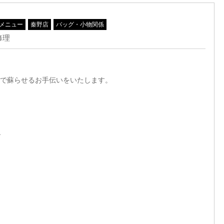
メニュー
秦野店
バッグ・小物関係
修理
で蘇らせるお手伝いをいたします。
す