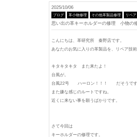
2025/10/06
ブログ
革小物修理
その他革製品修理
リペア
思い出の革キーホルダーの修理 小物の
こんにちは、革研究所 秦野店です。
あなたのお気に入りの革製品を、リペア技術
キタキタキタ また来たよ！
台風が。
台風22号 ハーロン！！！ だそうで
また嫌な感じのルートですね。
近くに来ない事を願うばかりです。
さて今回は
キーホルダーの修理です。