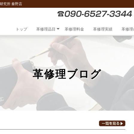
研究所 秦野店
トップ
革修理品目
革修理料金
革修理実績
革修理
革修理ブログ