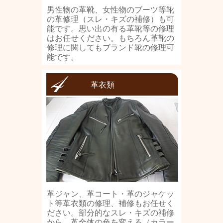
男性物の革靴、女性物のブーツ等靴
の革修理（スレ・キズの補修）も可
能です。思い出の有る革靴等の修理
はお任せください。もちろん革靴の
修理に関してもブランド靴の修理可
能です。
革衣類
革ジャン、革コート・革のジャケッ
ト等革衣類の修理、補修もお任せく
ださい。部分的なスレ・キズの補修
から、革全体の色を変える（カラー