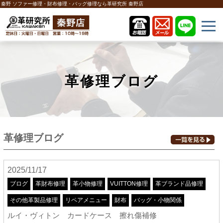
秦野 ソファー修理・財布修理・バッグ修理なら革研究所 秦野店
革修理ブログ
革修理ブログ
2025/11/17
ブログ
革財布修理
革小物修理
VUITTON修理
革ブランド品修理
その他革製品修理
リペアメニュー
財布
バッグ・小物関係
ルイ・ヴィトン カードケース 擦れ傷補修