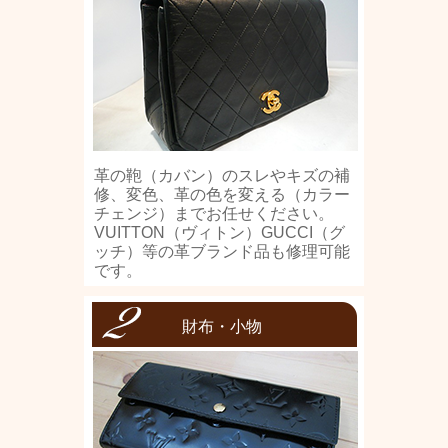
革の鞄（カバン）のスレやキズの補
修、変色、革の色を変える（カラー
チェンジ）までお任せください。
VUITTON（ヴィトン）GUCCI（グ
ッチ）等の革ブランド品も修理可能
です。
財布・小物