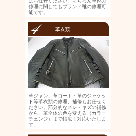
はお任せください。もちろん革靴の
修理に関してもブランド靴の修理可
能です。
革衣類
革ジャン、革コート・革のジャケッ
ト等革衣類の修理、補修もお任せく
ださい。部分的なスレ・キズの補修
から、革全体の色を変える（カラー
チェンジ）まで幅広く対応いたしま
す。