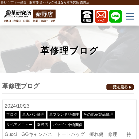
秦野 ソファー修理・財布修理・バッグ修理なら革研究所 秦野店
革修理ブログ
革修理ブログ
2024/10/23
ブログ
革カバン修理
革ブランド品修理
その他革製品修理
リペアメニュー
秦野店
バッグ・小物関係
Gucci GGキャンバス トートバッグ 擦れ傷 修理 持