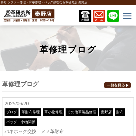
秦野 ソファー修理・財布修理・バッグ修理なら革研究所 秦野店
革修理ブログ
革修理ブログ
2025/06/20
ブログ
革財布修理
革小物修理
その他革製品修理
秦野店
財布
バッグ・小物関係
バネホック交換 ヌメ革財布