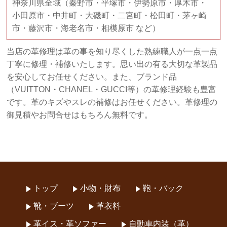
神奈川県全域（秦野市・平塚市・伊勢原市・厚木市・
小田原市・中井町・大磯町・二宮町・松田町・茅ヶ崎
市・藤沢市・海老名市・相模原市 など）
当店の革修理は革の事を知り尽くした熟練職人が一点一点
丁寧に修理・補修いたします。思い出の有る大切な革製品
を安心してお任せください。また、ブランド品
（VUITTON・CHANEL・GUCCI等）の革修理経験も豊富
です。革のキズやスレの補修はお任せください。革修理の
御見積やお問合せはもちろん無料です。
トップ
小物・財布
鞄・バック
靴・ブーツ
革衣料
革イス・革ソファー
自動車内装（革）